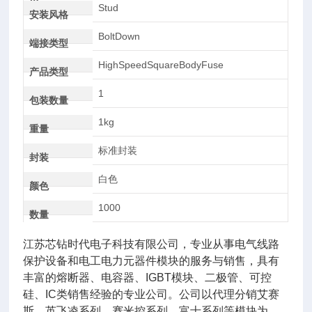
AC
Stud
安装风格
BoltDown
端接类型
HighSpeedSquareBodyFuse
产品类型
1
包装数量
1kg
重量
标准封装
封装
白色
颜色
1000
数量
江苏芯钻时代电子科技有限公司，专业从事电气线路
保护设备和电工电力元器件模块的服务与销售，具有
丰富的熔断器、电容器、IGBT模块、二极管、可控
硅、IC类销售经验的专业公司。公司以代理分销艾赛
斯、英飞凌系列、赛米控系列，富士系列等模块为