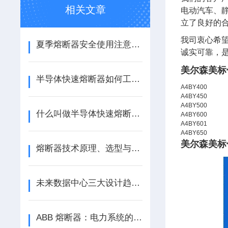
相关文章
电动汽车、静
立了良好的
我司衷心希
夏季熔断器安全使用注意事项
诚实可靠，
美尔森美标
半导体快速熔断器如何工作？
A4BY400
A4BY450
A4BY500
什么叫做半导体快速熔断器？
A4BY600
A4BY601
A4BY650
美尔森美标
熔断器技术原理、选型与新能源应用探析
未来数据中心三大设计趋势：模块化、直流化、支持AI规模化应用
ABB 熔断器：电力系统的安全卫士，江苏芯钻时代电子科技有限公司专业供应