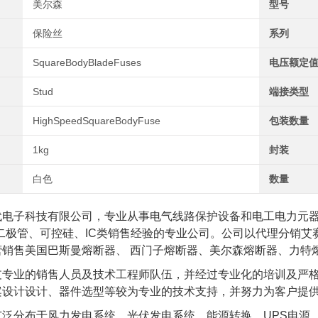
美尔森
型号
保险丝
系列
SquareBodyBladeFuses
电压额定值
Stud
端接类型
HighSpeedSquareBodyFuse
包装数量
1kg
封装
白色
数量
代电子科技有限公司，专业从事电气线路保护设备和电工电力元
、二极管、可控硅、IC类销售经验的专业公司。公司以代理分销
营销售美国巴斯曼熔断器、 西门子熔断器、美尔森熔断器、力特
支专业的销售人员及技术工程师队伍，并经过专业化的培训及严
案设计设计、器件选型等较为专业的技术支持，并努力为客户提
泛分布于风力发电系统、光伏发电系统、能源转换、UPS电源、