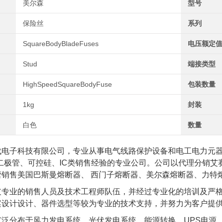
美尔森
型号
保险丝
系列
SquareBodyBladeFuses
电压额定值
Stud
端接类型
HighSpeedSquareBodyFuse
包装数量
1kg
封装
白色
数量
代电子科技有限公司，专业从事电气线路保护设备和电工电力元
、二极管、可控硅、IC类销售经验的专业公司。公司以代理分销
营销售美国巴斯曼熔断器、 西门子熔断器、美尔森熔断器、力特
支专业的销售人员及技术工程师队伍，并经过专业化的培训及严
案设计设计、器件选型等较为专业的技术支持，并努力为客户提
泛分布于风力发电系统、光伏发电系统、能源转换、UPS电源、