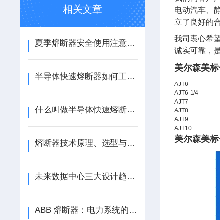
相关文章
电动汽车、静
立了良好的
我司衷心希
夏季熔断器安全使用注意事项
诚实可靠，
美尔森美标
半导体快速熔断器如何工作？
AJT6
AJT6-1/4
AJT7
什么叫做半导体快速熔断器？
AJT8
AJT9
AJT10
美尔森美标
熔断器技术原理、选型与新能源应用探析
未来数据中心三大设计趋势：模块化、直流化、支持AI规模化应用
ABB 熔断器：电力系统的安全卫士，江苏芯钻时代电子科技有限公司专业供应