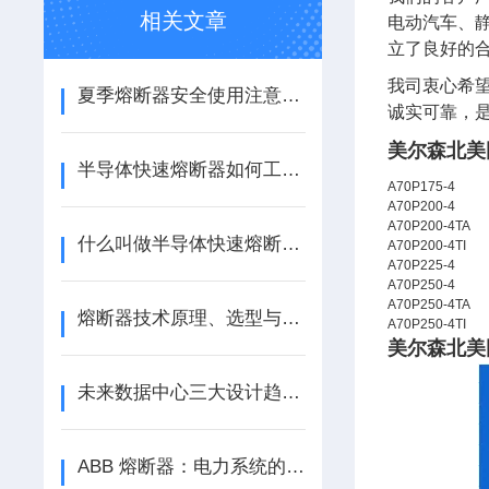
相关文章
电动汽车、静
立了良好的
我司衷心希
夏季熔断器安全使用注意事项
诚实可靠，
美尔森北美
半导体快速熔断器如何工作？
A70P175-4
A70P200-4
A70P200-4TA
什么叫做半导体快速熔断器？
A70P200-4TI
A70P225-4
A70P250-4
A70P250-4TA
熔断器技术原理、选型与新能源应用探析
A70P250-4TI
美尔森北美
未来数据中心三大设计趋势：模块化、直流化、支持AI规模化应用
ABB 熔断器：电力系统的安全卫士，江苏芯钻时代电子科技有限公司专业供应