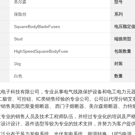
美尔森
型号
保险丝
系列
SquareBodyBladeFuses
电压额定值
Stud
端接类型
HighSpeedSquareBodyFuse
包装数量
1kg
封装
白色
数量
代电子科技有限公司，专业从事电气线路保护设备和电工电力元
、二极管、可控硅、IC类销售经验的专业公司。公司以代理分销
营销售美国巴斯曼熔断器、 西门子熔断器、美尔森熔断器、力特
支专业的销售人员及技术工程师队伍，并经过专业化的培训及严
案设计设计、器件选型等较为专业的技术支持，并努力为客户提
泛分布于风力发电系统、光伏发电系统、能源转换、UPS电源、