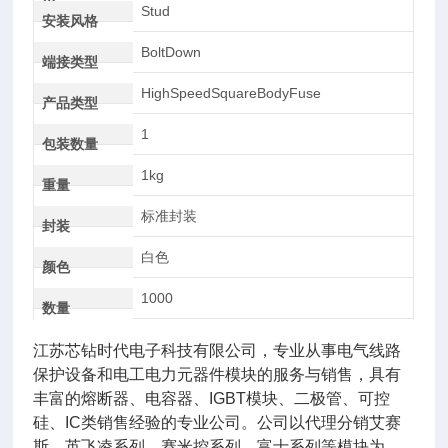
AC
Stud
安装风格
BoltDown
端接类型
HighSpeedSquareBodyFuse
产品类型
1
包装数量
1kg
重量
标准封装
封装
白色
颜色
1000
数量
江苏芯钻时代电子科技有限公司，专业从事电气线路
保护设备和电工电力元器件模块的服务与销售，具有
丰富的熔断器、电容器、IGBT模块、二极管、可控
硅、IC类销售经验的专业公司。公司以代理分销艾赛
斯、英飞凌系列、赛米控系列，富士系列等模块为