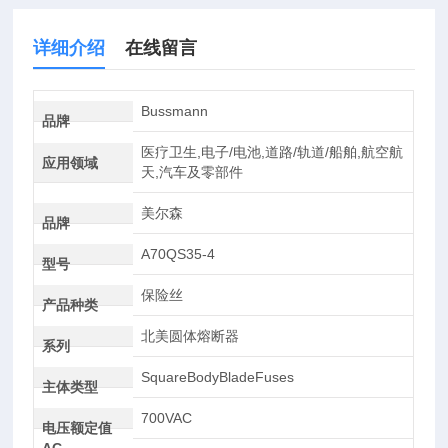
详细介绍
在线留言
Bussmann
品牌
医疗卫生,电子/电池,道路/轨道/船舶,航空航
应用领域
天,汽车及零部件
美尔森
品牌
A70QS35-4
型号
保险丝
产品种类
北美圆体熔断器
系列
SquareBodyBladeFuses
主体类型
700VAC
电压额定值