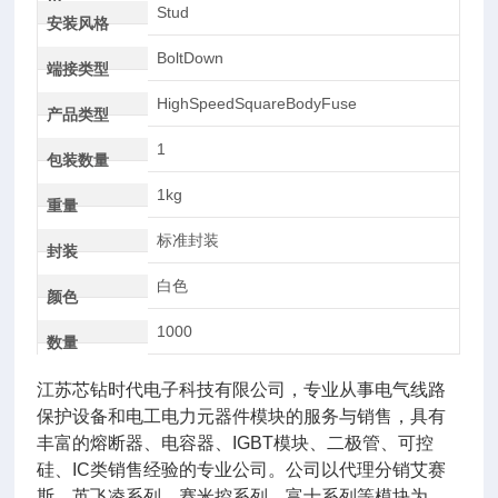
AC
Stud
安装风格
BoltDown
端接类型
HighSpeedSquareBodyFuse
产品类型
1
包装数量
1kg
重量
标准封装
封装
白色
颜色
1000
数量
江苏芯钻时代电子科技有限公司，专业从事电气线路
保护设备和电工电力元器件模块的服务与销售，具有
丰富的熔断器、电容器、IGBT模块、二极管、可控
硅、IC类销售经验的专业公司。公司以代理分销艾赛
斯、英飞凌系列、赛米控系列，富士系列等模块为