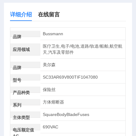
详细介绍
在线留言
Bussmann
品牌
医疗卫生,电子/电池,道路/轨道/船舶,航空航
应用领域
天,汽车及零部件
美尔森
品牌
SC33AR69V800TIF1047080
型号
保险丝
产品种类
方体熔断器
系列
SquareBodyBladeFuses
主体类型
690VAC
电压额定值