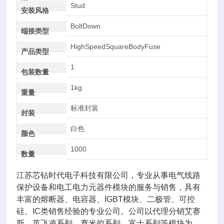
AC
Stud
安装风格
BoltDown
端接类型
HighSpeedSquareBodyFuse
产品类型
1
包装数量
1kg
重量
标准封装
封装
白色
颜色
1000
数量
江苏芯钻时代电子科技有限公司，专业从事电气线路
保护设备和电工电力元器件模块的服务与销售，具有
丰富的熔断器、电容器、IGBT模块、二极管、可控
硅、IC类销售经验的专业公司。公司以代理分销艾赛
斯、英飞凌系列、赛米控系列，富士系列等模块为