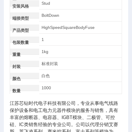
AC
Stud
安装风格
BoltDown
端接类型
HighSpeedSquareBodyFuse
产品类型
1
包装数量
1kg
重量
标准封装
封装
白色
颜色
1000
数量
江苏芯钻时代电子科技有限公司，专业从事电气线路
保护设备和电工电力元器件模块的服务与销售，具有
丰富的熔断器、电容器、IGBT模块、二极管、可控
硅、IC类销售经验的专业公司。公司以代理分销艾赛
斯、英飞凌系列、赛米控系列，富士系列等模块为