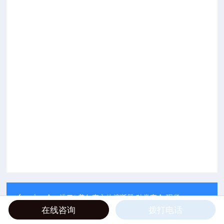
上一个：
进口* 美尔森方体熔断器 种类齐全 现货
在线咨询
拨打电话
返回列表