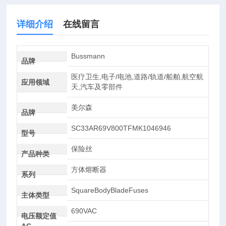
详细介绍
在线留言
Bussmann
品牌
医疗卫生,电子/电池,道路/轨道/船舶,航空航
应用领域
天,汽车及零部件
美尔森
品牌
SC33AR69V800TFMK1046946
型号
保险丝
产品种类
方体熔断器
系列
SquareBodyBladeFuses
主体类型
690VAC
电压额定值