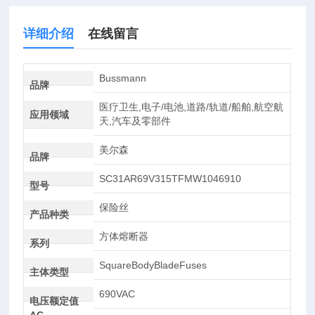
详细介绍
在线留言
Bussmann
品牌
医疗卫生,电子/电池,道路/轨道/船舶,航空航
应用领域
天,汽车及零部件
美尔森
品牌
SC31AR69V315TFMW1046910
型号
保险丝
产品种类
方体熔断器
系列
SquareBodyBladeFuses
主体类型
690VAC
电压额定值