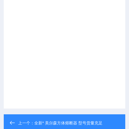
上一个：
全新* 美尔森方体熔断器 型号货量充足