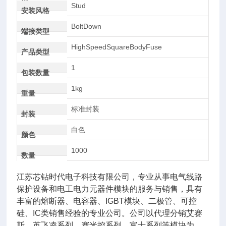
AC
Stud
安装风格
BoltDown
端接类型
HighSpeedSquareBodyFuse
产品类型
1
包装数量
1kg
重量
标准封装
封装
白色
颜色
1000
数量
江苏芯钻时代电子科技有限公司，专业从事电气线路
保护设备和电工电力元器件模块的服务与销售，具有
丰富的熔断器、电容器、IGBT模块、二极管、可控
硅、IC类销售经验的专业公司。公司以代理分销艾赛
斯、英飞凌系列、赛米控系列，富士系列等模块为