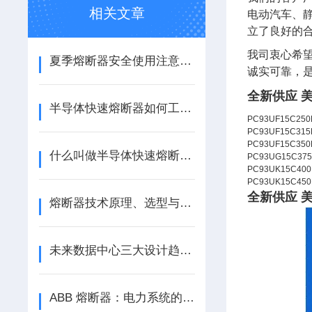
相关文章
电动汽车、静
立了良好的
我司衷心希
夏季熔断器安全使用注意事项
诚实可靠，
全新供应 
半导体快速熔断器如何工作？
PC93UF15C250
PC93UF15C315
PC93UF15C350
什么叫做半导体快速熔断器？
PC93UG15C37
PC93UK15C400
PC93UK15C450
全新供应 
熔断器技术原理、选型与新能源应用探析
未来数据中心三大设计趋势：模块化、直流化、支持AI规模化应用
ABB 熔断器：电力系统的安全卫士，江苏芯钻时代电子科技有限公司专业供应