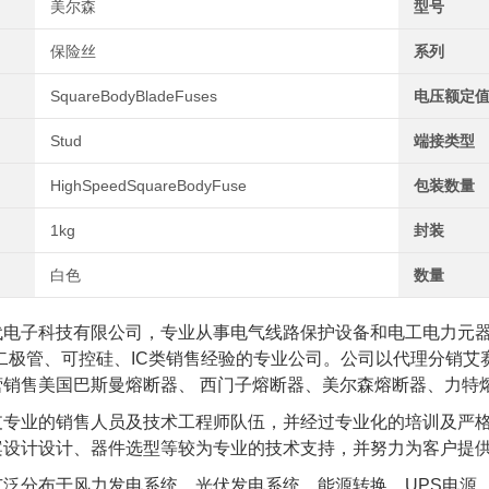
美尔森
型号
保险丝
系列
SquareBodyBladeFuses
电压额定值
Stud
端接类型
HighSpeedSquareBodyFuse
包装数量
1kg
封装
白色
数量
代电子科技有限公司，专业从事电气线路保护设备和电工电力元
、二极管、可控硅、IC类销售经验的专业公司。公司以代理分销
营销售美国巴斯曼熔断器、 西门子熔断器、美尔森熔断器、力特
支专业的销售人员及技术工程师队伍，并经过专业化的培训及严
案设计设计、器件选型等较为专业的技术支持，并努力为客户提
泛分布于风力发电系统、光伏发电系统、能源转换、UPS电源、