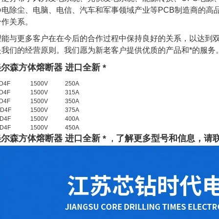
电除尘、电脑、电信、汽车和军事领域产业等PCB制造商的高品
合作关系。
望能与更多客户在在今后的合作过程中保持良好的关系，以达到
是我们的经营原则。我们愿为新老客户提供优质的产品和*的服务
美尔森方体熔断器 进口全新 *
D4F
1500V
250A
D4F
1500V
315A
D4F
1500V
350A
5D4F
1500V
375A
D4F
1500V
400A
D4F
1500V
450A
美尔森方体熔断器 进口全新 *
了
解
更多型号和信息，请
，