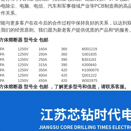
电除尘、电脑、电信、汽车和军事领域产业等PCB制造商的高品
合作关系。
望能与更多客户在在今后的合作过程中保持良好的关系，以达到
是我们的经营原则。我们愿为新老客户提供优质的产品和*的服务
森方体熔断器 型号全 包邮
PA
1250V
160A
360
M301219
0PA
1250V
200A
360
G301835
PA
1250V
250A
390
B301163
PA
1250V
315A
390
A300840
PA
1250V
350A
420
H1000070
PA
1250V
400A
420
Q301222
PA
1250V
450A
420
W302975
森方体熔断器 型号全 包邮
，了
解更多型号和信息，请联系客服。