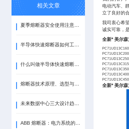
相关文章
电动汽车、静
立了良好的
我司衷心希
夏季熔断器安全使用注意事项
诚实可靠，
全新* 美尔
半导体快速熔断器如何工作？
PC71UD13C160
PC71UD13C20
PC71UD13C250
什么叫做半导体快速熔断器？
PC71UD13C315
PC71UD13C350
PC71UD13C400
PC71UD13C450
熔断器技术原理、选型与新能源应用探析
全新* 美尔
未来数据中心三大设计趋势：模块化、直流化、支持AI规模化应用
ABB 熔断器：电力系统的安全卫士，江苏芯钻时代电子科技有限公司专业供应