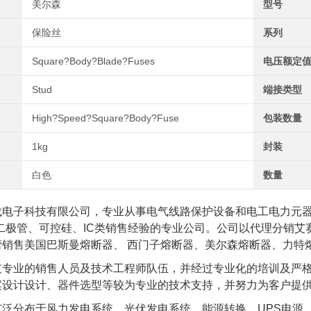
美尔森
型号
保险丝
系列
Square?Body?Blade?Fuses
电压额定值
Stud
端接类型
High?Speed?Square?Body?Fuse
包装数量
1kg
封装
白色
数量
代电子科技有限公司，专业从事电气线路保护设备和电工电力元
、二极管、可控硅、IC类销售经验的专业公司。公司以代理分销
营销售美国巴斯曼熔断器、 西门子熔断器、美尔森熔断器、力特
支专业的销售人员及技术工程师队伍，并经过专业化的培训及严
案设计设计、器件选型等较为专业的技术支持，并努力为客户提
泛分布于风力发电系统、光伏发电系统、能源转换、UPS电源、