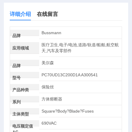
详细介绍
在线留言
Bussmann
品牌
医疗卫生,电子/电池,道路/轨道/船舶,航空航
应用领域
天,汽车及零部件
美尔森
品牌
PC70UD13C200D1A A300541
型号
保险丝
产品种类
方体熔断器
系列
Square?Body?Blade?Fuses
主体类型
690VAC
电压额定值