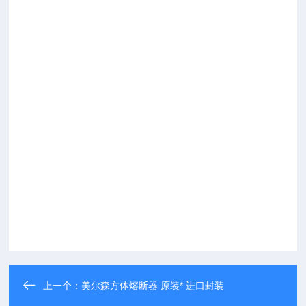
上一个：
美尔森方体熔断器 原装* 进口封装