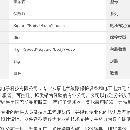
美尔森
型号
保险丝
系列
Square?Body?Blade?Fuses
电压额定值
Stud
端接类型
High?Speed?Square?Body?Fuse
包装数量
1kg
封装
白色
数量
代电子科技有限公司，专业从事电气线路保护设备和电工电力元
、二极管、可控硅、IC类销售经验的专业公司。公司以代理分销
营销售美国巴斯曼熔断器、 西门子熔断器、美尔森熔断器、力特
支专业的销售人员及技术工程师队伍，并经过专业化的培训及严
案设计设计、器件选型等较为专业的技术支持，并努力为客户提
泛分布于风力发电系统、光伏发电系统、能源转换、UPS电源、