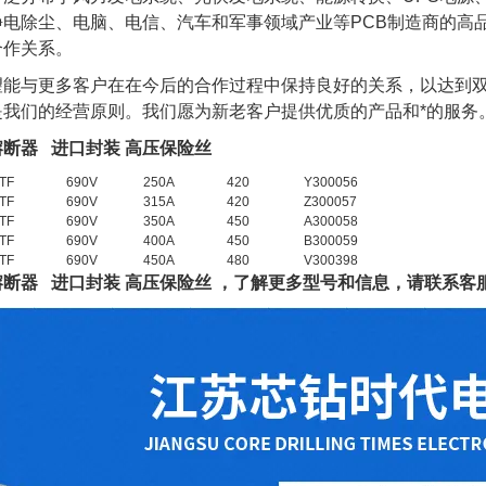
电除尘、电脑、电信、汽车和军事领域产业等PCB制造商的高品
合作关系。
望能与更多客户在在今后的合作过程中保持良好的关系，以达到
是我们的经营原则。我们愿为新老客户提供优质的产品和*的服务
断器 进口封装 高压保险丝
TF
690V
250A
420
Y300056
TF
690V
315A
420
Z300057
TF
690V
350A
450
A300058
TF
690V
400A
450
B300059
TF
690V
450A
480
V300398
断器 进口封装 高压保险丝
，了解更多型号和信息，请联系客