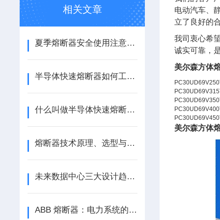
相关文章
电动汽车、静
立了良好的
我司衷心希
夏季熔断器安全使用注意事项
诚实可靠，
美尔森方体熔
半导体快速熔断器如何工作？
PC30UD69V250
PC30UD69V315
PC30UD69V350
什么叫做半导体快速熔断器？
PC30UD69V400
PC30UD69V450
美尔森方体熔
熔断器技术原理、选型与新能源应用探析
未来数据中心三大设计趋势：模块化、直流化、支持AI规模化应用
ABB 熔断器：电力系统的安全卫士，江苏芯钻时代电子科技有限公司专业供应