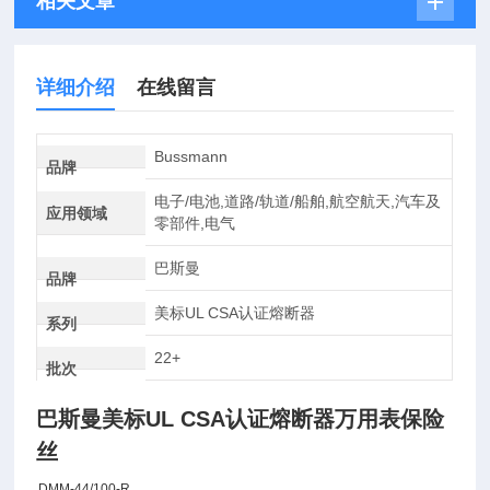
相关文章
详细介绍
在线留言
Bussmann
品牌
电子/电池,道路/轨道/船舶,航空航天,汽车及
应用领域
零部件,电气
巴斯曼
品牌
美标UL CSA认证熔断器
系列
22+
批次
巴斯曼美标UL CSA认证熔断器万用表保险
丝
D
MM-44/100-R