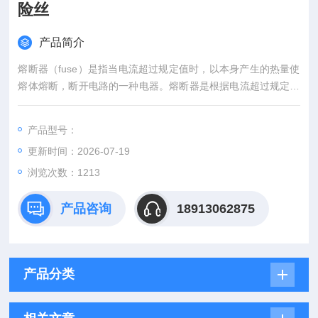
险丝
产品简介
熔断器（fuse）是指当电流超过规定值时，以本身产生的热量使
熔体熔断，断开电路的一种电器。熔断器是根据电流超过规定值
一段时间后，以其自身产生的热量使熔体熔化，从而使电路断
开；运用这种原理制成的一种电流保护器。熔断器广泛应用于高
产品型号：
低压配电系统和控制系统以及用电设备中，作为短路和过电流的
更新时间：2026-07-19
保护器，是应用普遍的保护器件之一。巴斯曼美标UL CSA认证
熔断器万用表保险丝
浏览次数：1213
产品咨询
18913062875
产品分类