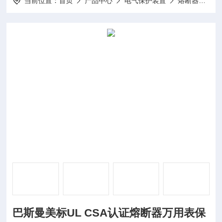
当前位置：
首页
产品中心
电气保护装置
熔断器
巴
巴斯曼美标UL CSA认证熔断器万用表保