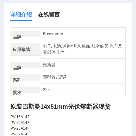
详细介绍
在线留言
Bussmann
品牌
电子/电池,道路/轨道/船舶,航空航天,汽车及
应用领域
零部件,电气
巴斯曼
品牌
圆型管式系列
系列
22+
批次
原装巴斯曼14x51mm光伏熔断器现货
P
V-15A14F
P
V-20A14F
P
V-25A14F
P
V-32A14F