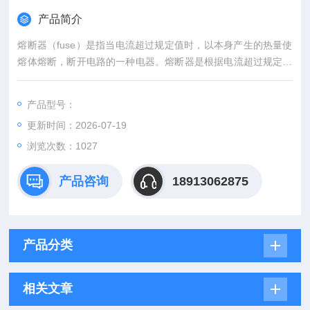
产品简介
熔断器（fuse）是指当电流超过规定值时，以本身产生的热量使
熔体熔断，断开电路的一种电器。熔断器是根据电流超过规定值
一段时间后，以其自身产生的热量使熔体熔化，从而使电路断
开；运用这种原理制成的一种电流保护器。熔断器广泛应用于高
产品型号：
低压配电系统和控制系统以及用电设备中，作为短路和过电流的
更新时间：2026-07-19
保护器，是应用普遍的保护器件之一。原装巴斯曼14x51mm光
伏熔断器现货
浏览次数：1027
产品咨询
18913062875
产品分类
相关文章