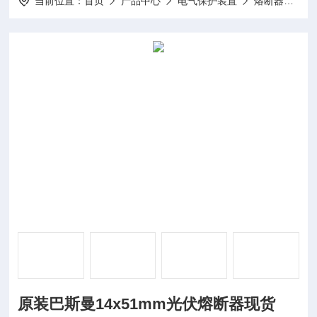
当前位置：
首页
产品中心
电气保护装置
熔断器
原
原装巴斯曼14x51mm光伏熔断器现货