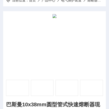
当前位置：
首页
产品中心
电气保护装置
熔断器
巴
巴斯曼10x38mm圆型管式快速熔断器现