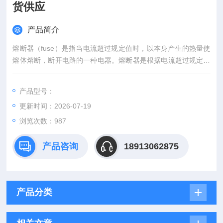
货供应
产品简介
熔断器（fuse）是指当电流超过规定值时，以本身产生的热量使
熔体熔断，断开电路的一种电器。熔断器是根据电流超过规定值
一段时间后，以其自身产生的热量使熔体熔化，从而使电路断
开；运用这种原理制成的一种电流保护器。熔断器广泛应用于高
产品型号：
低压配电系统和控制系统以及用电设备中，作为短路和过电流的
更新时间：2026-07-19
保护器，是应用普遍的保护器件之一。巴斯曼10x38mm圆型管
式快速熔断器现货供应
浏览次数：987
产品咨询
18913062875
产品分类