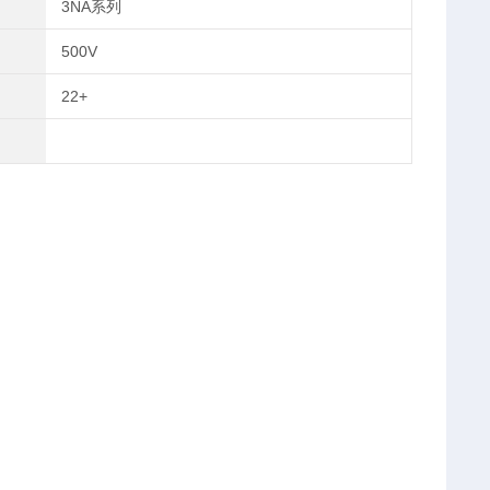
3NA系列
500V
22+