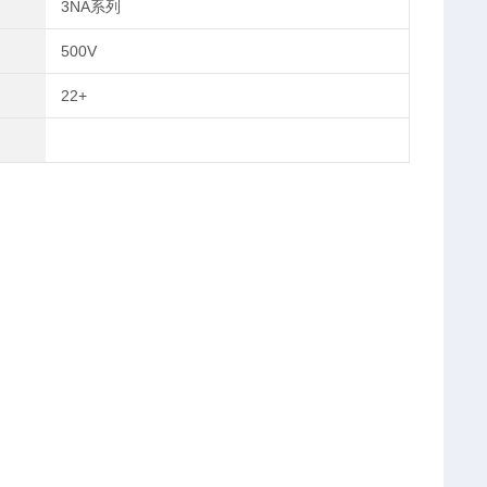
3NA系列
500V
22+