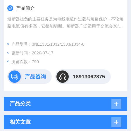
产品简介
熔断器担负的主要任务是为电线电缆作过载与短路保护，不论短
路电流值有多高，它都能切断。熔断器广泛适用于交流会30/40
0/690/1000V 及其以下,额定工作电流为0.5-125A的电气线路中,
作为导线和设备的故障保护,应用于建筑物大楼、酒店办公楼和工
产品型号：3NE1331/1332/1333/1334-0
业领域等;作为导线和设备的故障保护，可广泛用于楼宇及工业领
更新时间：2026-07-17
域。代理西门子 熔断器 快速保险丝 触动开关
浏览次数：790
产品咨询
18913062875
产品分类
相关文章