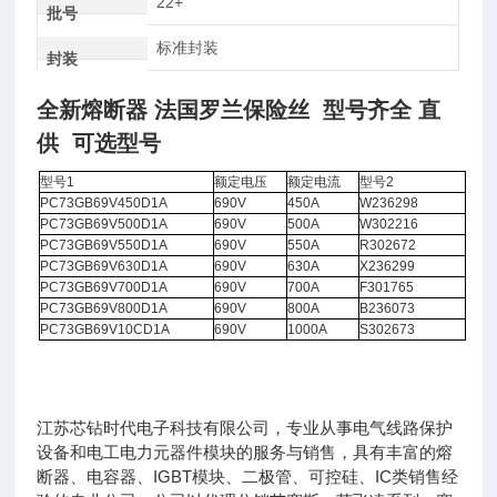
22+
批号
标准封装
封装
全新熔断器 法国罗兰保险丝 型号齐全 直
供
可选型号
型号1
额定电压
额定电流
型号2
PC73GB69V450D1A
690V
450A
W236298
PC73GB69V500D1A
690V
500A
W302216
PC73GB69V550D1A
690V
550A
R302672
PC73GB69V630D1A
690V
630A
X236299
PC73GB69V700D1A
690V
700A
F301765
PC73GB69V800D1A
690V
800A
B236073
PC73GB69V10CD1A
690V
1000A
S302673
江苏芯钻时代电子科技有限公司，专业从事电气线路保护
设备和电工电力元器件模块的服务与销售，具有丰富的熔
断器、电容器、IGBT模块、二极管、可控硅、IC类销售经