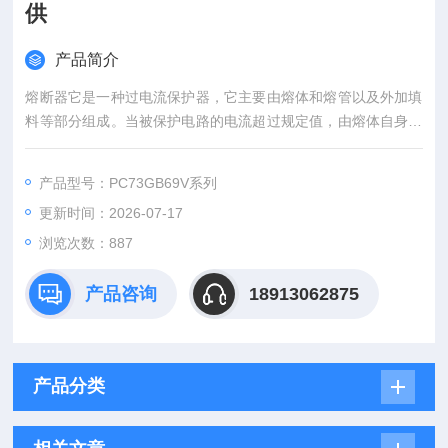
供
产品简介
熔断器它是一种过电流保护器，它主要由熔体和熔管以及外加填
料等部分组成。当被保护电路的电流超过规定值，由熔体自身产
生的热量熔断熔体，使电路断开，从而起到保护的作用。以本身
产生的热量使熔体熔断，断开电路的一种电器。全新熔断器 法国
产品型号：PC73GB69V系列
罗兰保险丝 型号齐全 直供
更新时间：2026-07-17
浏览次数：887
产品咨询
18913062875
产品分类