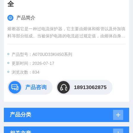
全
产品简介
熔断器它是一种过电流保护器，它主要由熔体和熔管以及外加填
料等部分组成。当被保护电路的电流超过规定值，由熔体自身产
生的热量熔断熔体，使电路断开，从而起到保护的作用。以本身
产生的热量使熔体熔断，断开电路的一种电器。罗兰熔断器保险
产品型号：A070UD33KI450系列
丝 全新现货代理 型号齐全
更新时间：2026-07-17
浏览次数：834
产品咨询
18913062875
产品分类