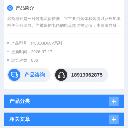
产品简介
熔断器它是一种过电流保护器，它主要由熔体和熔管以及外加填
料等部分组成。当被保护电路的电流超过规定值，由熔体自身产
生的热量熔断熔体，使电路断开，从而起到保护的作用。以本身
产生的热量使熔体熔断，断开电路的一种电器。方体熔断器 法国
产品型号：PC31UD69V系列
罗兰 保险丝 电子元器件
更新时间：2026-07-17
浏览次数：886
产品咨询
18913062875
产品分类
相关文章