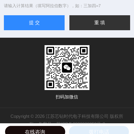
请输入计算结果（填写阿拉伯数字），如：三加四=7
扫码加微信
Copyright © 2026 江苏芯钻时代电子科技有限公司 版权所
有
备案号：苏ICP备2022028353号-2
在线咨询
拨打电话
技术支持：
化工仪器网
管理登录
sitemap.xml