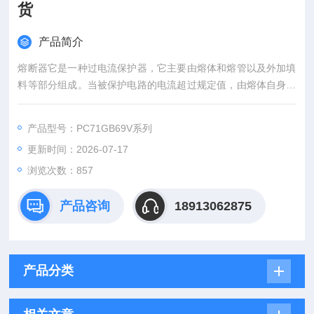
货
产品简介
熔断器它是一种过电流保护器，它主要由熔体和熔管以及外加填
料等部分组成。当被保护电路的电流超过规定值，由熔体自身产
生的热量熔断熔体，使电路断开，从而起到保护的作用。以本身
产生的热量使熔体熔断，断开电路的一种电器。方体熔断器 快速
产品型号：PC71GB69V系列
保险丝 法国罗兰 全新现货
更新时间：2026-07-17
浏览次数：857
产品咨询
18913062875
产品分类