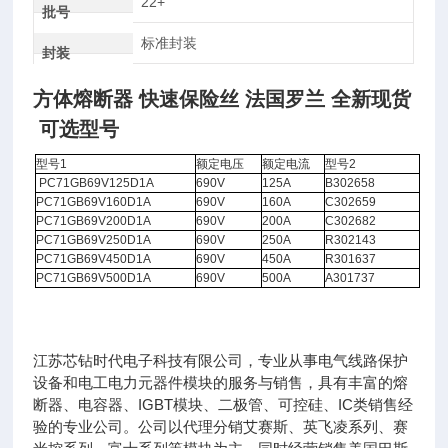
22+
批号
标准封装
封装
方体熔断器 快速保险丝 法国罗兰 全新现货
可选型号
型号1
额定电压
额定电流
型号2
PC71GB69V125D1A
690V
125A
B302658
PC71GB69V160D1A
690V
160A
C302659
PC71GB69V200D1A
690V
200A
C302682
PC71GB69V250D1A
690V
250A
R302143
PC71GB69V450D1A
690V
450A
R301637
PC71GB69V500D1A
690V
500A
A301737
江苏芯钻时代电子科技有限公司，专业从事电气线路保护
设备和电工电力元器件模块的服务与销售，具有丰富的熔
断器、电容器、IGBT模块、二极管、可控硅、IC类销售经
验的专业公司。公司以代理分销艾赛斯、英飞凌系列、赛