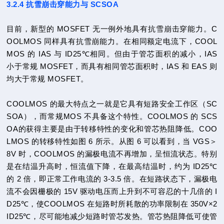
3.2.4 抗雪崩击穿能力与 SCSOA
目前，新型的 MOSFET 无一例外地具有抗雪崩击穿能力。C
OOLMOS 同样具有抗雪崩能力。在相同额定电流下，COOL
MOS 的 IAS 与 ID25℃相同。但由于管芯面积的减小，IAS
小于常规 MOSFET，而具有相同管芯面积时，IAS 和 EAS 则
均大于常规 MOSFET。
COOLMOS 的最大特点之一就是它具有短路安全工作区（SC
SOA），而常规MOS 不具备这个特性。COOLMOS 的 SCS
OA的获得主要是由于转移特性的变化和管芯热阻降低。COO
LMOS 的转移特性如图 6 所示。从图 6 可以看到，当 VGS＞
8V 时，COOLMOS 的漏极电流不再增加，呈恒流状态。特别
是在结温升高时，恒流值下降，在最高结温时，约为 ID25℃
的 2 倍，即正常工作电流的 3-3.5 倍。在短路状态下，漏极电
流不会因栅极的 15V 驱动电压而上升到不可容忍的十几倍的 I
D25℃，使COOLMOS 在短路时所耗散的功率限制在 350V×2
ID25℃，尽可能地减少短路时管芯发热。管芯热阻降低可使管