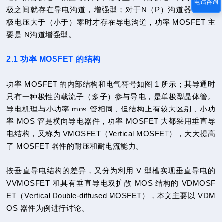
电话咨询
极之间就存在导电沟道，增强型；对于N（P）沟道器件，栅
极电压大于（小于）零时才存在导电沟道，功率 MOSFET 主
要是 N沟道增强型。
2.1 功率 MOSFET 的结构
功率 MOSFET 的内部结构和电气符号如图 1 所示；其导通时
只有一种极性的载流子（多子）参与导电，是单极型晶体管。
导电机理与小功率 mos 管相同，但结构上有较大区别，小功
率 MOS 管是横向导电器件，功率 MOSFET 大都采用垂直导
电结构，又称为 VMOSFET（Vertical MOSFET），大大提高
了 MOSFET 器件的耐压和耐电流能力。
按垂直导电结构的差异，又分为利用 V 型槽实现垂直导电的
VVMOSFET 和具有垂直导电双扩散 MOS 结构的 VDMOSF
ET（Vertical Double-diffused MOSFET），本文主要以 VDM
OS 器件为例进行讨论。