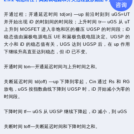
开通过程；开通延迟时间 td(on) —up 前沿时刻到 uGS=UT
并开始出现 iD 的时刻间的时间段；上升时间 tr— uGS 从 uT
上升到 MOSFET 进入非饱和区的栅压 UGSP 的时间段；iD
稳态值由漏极电源电压 UE 和漏极负载电阻决定。UGSP 的
大小和 iD 的稳态值有关，UGS 达到 UGSP 后，在 up 作用
下继续升高直至达到稳态，但 iD 已不变。
开通时间 ton—开通延迟时间与上升时间之和。
关断延迟时间 td(off) —up 下降到零起，Cin 通过 Rs 和 RG
放电，uGS 按指数曲线下降到 UGSP 时，iD 开始减小为零的
时间段。
下降时间 tf— uGS 从 UGSP 继续下降起，iD 减小，到 uGS
关断时间 toff—关断延迟时间和下降时间之和。