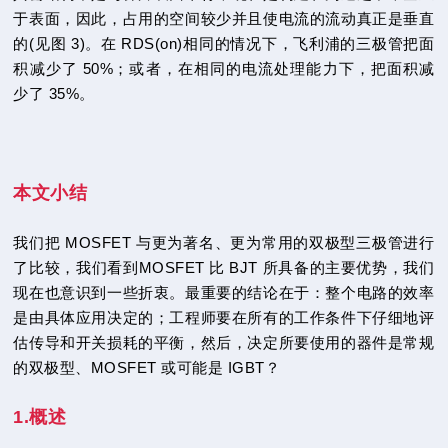
于表面，因此，占用的空间较少并且使电流的流动真正是垂直
的(见图 3)。在 RDS(on)相同的情况下，飞利浦的三极管把面
积减少了 50%；或者，在相同的电流处理能力下，把面积减
少了 35%。
本文小结
我们把 MOSFET 与更为著名、更为常用的双极型三极管进行
了比较，我们看到MOSFET 比 BJT 所具备的主要优势，我们
现在也意识到一些折衷。最重要的结论在于：整个电路的效率
是由具体应用决定的；工程师要在所有的工作条件下仔细地评
估传导和开关损耗的平衡，然后，决定所要使用的器件是常规
的双极型、MOSFET 或可能是 IGBT？
1.概述