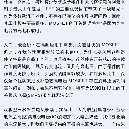
处理，换言之，与所有少数载流子器件相关的存储电荷问题限
制了最大工作速度。FET 的主要优势目前带来了一线曙光：
作为多数载流子器件，不存在已存储的少数电荷问题，因此，
其工作频率要高得多。MOSFET 的开关延迟特性*是因为寄生
电容的充电和放电。
人们可能会说：在高频应用中需要开关速度快的 MOSFET，
但是，在我的速度相对较低的电路中，为什么要采用这种器
件？答案是直截了当的：改善效率。该器件在开关状态的持续
时间间隔期间，既具有大电流，又具有高电压；由于器件的工
作速度更快，所以，所损耗的能量就较少。在许多应用中，仅
仅这个优势就足以补偿较高电压 MOSFET 存在的导通损耗稍
高的问题，例如，如果不用它的话，频率为150KHz 以上的开
关模式电源(SMPS)根本就无法实现。
双极型三极管受电流驱动，实际上，因为增益(集电极和基极
电流之比)随集电极电流(IC)的增加而大幅度降低，我们要驱动
的电流越大，则我们需要提供给基极的电流也越大。一个结果