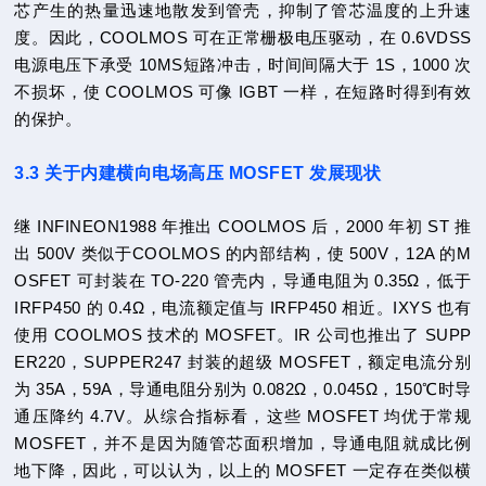
芯产生的热量迅速地散发到管壳，抑制了管芯温度的上升速
度。因此，COOLMOS 可在正常栅极电压驱动，在 0.6VDSS
电源电压下承受 10ΜS短路冲击，时间间隔大于 1S，1000 次
不损坏，使 COOLMOS 可像 IGBT 一样，在短路时得到有效
的保护。
3.3 关于内建横向电场高压 MOSFET 发展现状
继 INFINEON1988 年推出 COOLMOS 后，2000 年初 ST 推
出 500V 类似于COOLMOS 的内部结构，使 500V，12A 的M
OSFET 可封装在 TO-220 管壳内，导通电阻为 0.35Ω，低于
IRFP450 的 0.4Ω，电流额定值与 IRFP450 相近。IXYS 也有
使用 COOLMOS 技术的 MOSFET。IR 公司也推出了 SUPP
ER220，SUPPER247 封装的超级 MOSFET，额定电流分别
为 35A，59A，导通电阻分别为 0.082Ω，0.045Ω，150℃时导
通压降约 4.7V。从综合指标看，这些 MOSFET 均优于常规
MOSFET，并不是因为随管芯面积增加，导通电阻就成比例
地下降，因此，可以认为，以上的 MOSFET 一定存在类似横