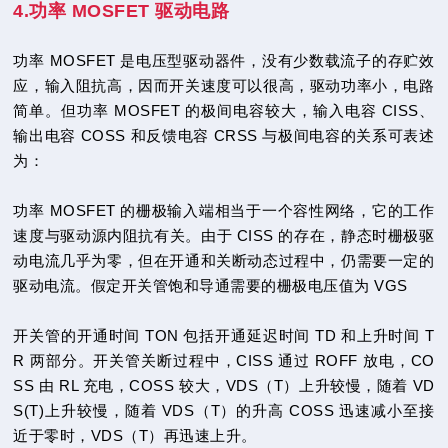
4.功率 MOSFET 驱动电路
功率 MOSFET 是电压型驱动器件，没有少数载流子的存贮效
应，输入阻抗高，因而开关速度可以很高，驱动功率小，电路
简单。但功率 MOSFET 的极间电容较大，输入电容 CISS、
输出电容 COSS 和反馈电容 CRSS 与极间电容的关系可表述
为：
功率 MOSFET 的栅极输入端相当于一个容性网络，它的工作
速度与驱动源内阻抗有关。由于 CISS 的存在，静态时栅极驱
动电流几乎为零，但在开通和关断动态过程中，仍需要一定的
驱动电流。假定开关管饱和导通需要的栅极电压值为 VGS
开关管的开通时间 TON 包括开通延迟时间 TD 和上升时间 T
R 两部分。开关管关断过程中，CISS 通过 ROFF 放电，CO
SS 由 RL 充电，COSS 较大，VDS（T）上升较慢，随着 VD
S(T)上升较慢，随着 VDS（T）的升高 COSS 迅速减小至接
近于零时，VDS（T）再迅速上升。